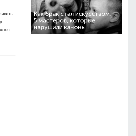
Как брак стал искусством:
ривать
5 мастеров, которые
р
нарушили каноны
ается