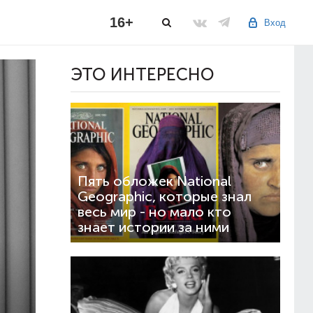
16+
Вход
ЭТО ИНТЕРЕСНО
Пять обложек National
Geographic, которые знал
весь мир - но мало кто
знает истории за ними