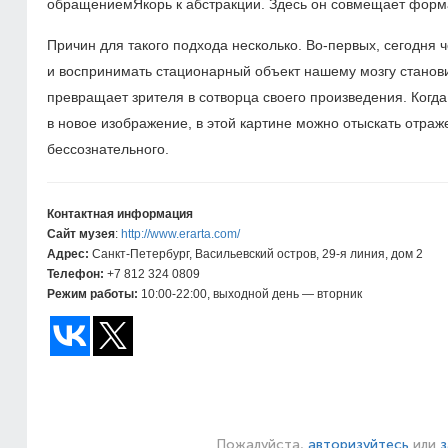
обращениемЯкорь к абстракции. Здесь он совмещает форм
Причин для такого подхода несколько. Во-первых, сегодн
и воспринимать стационарный объект нашему мозгу станови
превращает зрителя в сотворца своего произведения. Когда
в новое изображение, в этой картине можно отыскать отраж
бессознательного.
Контактная информация
Сайт музея
:
http://www.erarta.com/
Адрес:
Санкт-Петербург, Васильевский остров,
29-я
линия, дом 2
Телефон:
+7 812 324 0809
Режим работы:
10:00-22:00,
выходной день — вторник
Пожалуйста,
авторизуйтесь
или
з