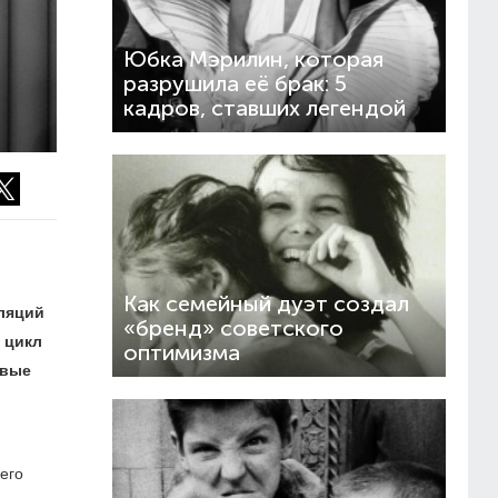
Юбка Мэрилин, которая
разрушила её брак: 5
кадров, ставших легендой
Как семейный дуэт создал
лляций
«бренд» советского
 цикл
оптимизма
овые
его