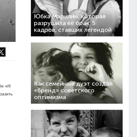
Юбка Мэрилин, которая
разрушила её брак: 5
кадров, ставших легендой
Как семейный дуэт создал
е ч/б
«бренд» советского
разить
оптимизма