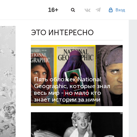
16+
Вход
ЭТО ИНТЕРЕСНО
Пять обложек National
Geographic, которые знал
весь мир - но мало кто
знает истории за ними