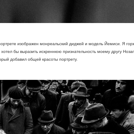
портрете изображен монреальский диджей и модель Йемиси. Я гор
е хотел бы выразить искреннюю признательность моему другу Нозаг
торый добавил общей красоты портрету.