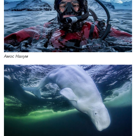
Амос Нахум