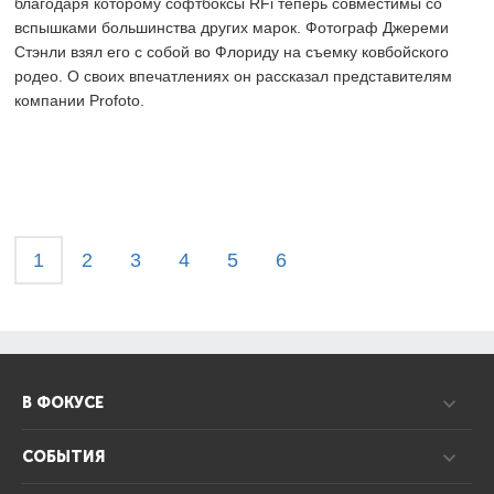
благодаря которому софтбоксы RFi теперь совместимы со
вспышками большинства других марок. Фотограф Джереми
Стэнли взял его с собой во Флориду на съемку ковбойского
родео. О своих впечатлениях он рассказал представителям
компании Profoto.
1
2
3
4
5
6
В ФОКУСЕ
СОБЫТИЯ