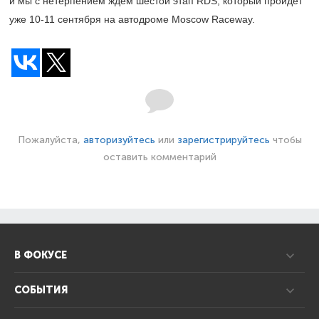
и мы с нетерпением ждем шестой этап RDS, который пройдет
уже
10-11
сентября на автодроме Moscow Raceway.
Пожалуйста,
авторизуйтесь
или
зарегистрируйтесь
чтобы
оставить комментарий
В ФОКУСЕ
СОБЫТИЯ