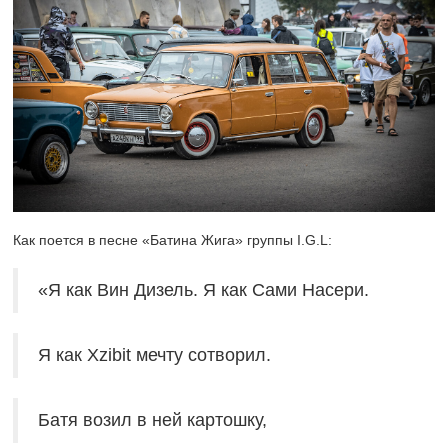
Как поется в песне «Батина Жига» группы I.G.L:
«Я как Вин Дизель. Я как Сами Насери.
Я как Xzibit мечту сотворил.
Батя возил в ней картошку,