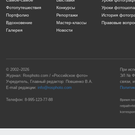
Самое-самое
Выставки
Уроки фотограф
Фотопутешествия
Конкурсы
Уроки фотошопа
Портфолио
Репортажи
История фотогр
Вдохновение
Мастер-классы
Правовые вопро
Галерея
Новости
© 2002–2026
При исп
Журнал: Rosphoto.com / «Российское фото»
ЭЛ № ФС
Учредитель, Главный редактор: Повшенко В.А.
связи, 
E-mail редакции:
info@rosphoto.com
Политик
Телефон:
8-995-123-77-88
Время ген
retpath=
korrespo