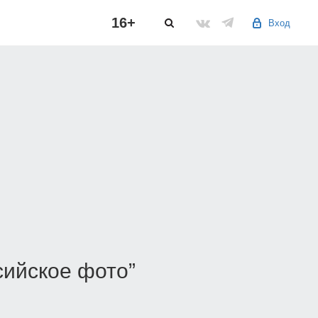
16+
Вход
сийское фото”