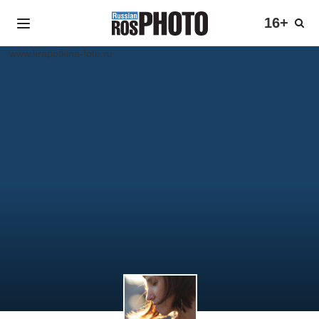
16+
www.krapotkina-foto.ru