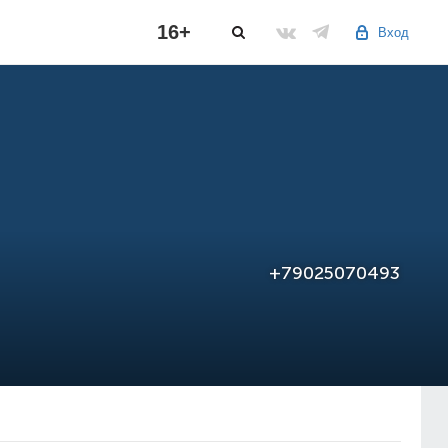
16+
Вход
+79025070493