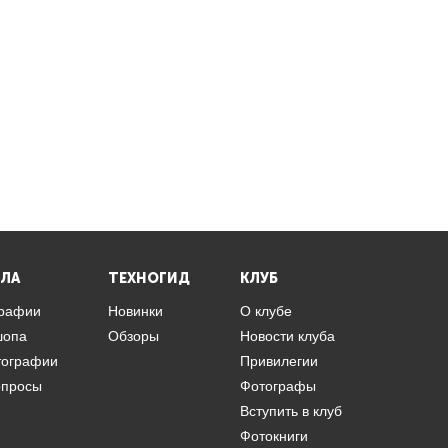
ЛА
ТЕХНОГИД
КЛУБ
графии
Новинки
О клубе
шопа
Обзоры
Новости клуба
тографии
Привилегии
опросы
Фотографы
Вступить в клуб
Фотокниги