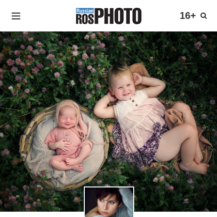
16+
www.goriacheva.ru