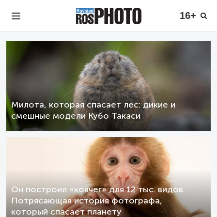
16+
Милота, которая спасает лес: дикие и
смешные модели Кубо Такаси
Он построил «ковчег» для 12 тыс. видов.
Потрясающая история фотографа,
который спасает планету