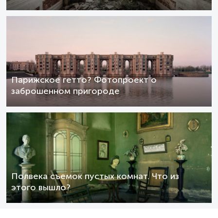
Парижское гетто? Фотопроект о
заброшенном пригороде
Полвека съемок пустых комнат. Что из
этого вышло?