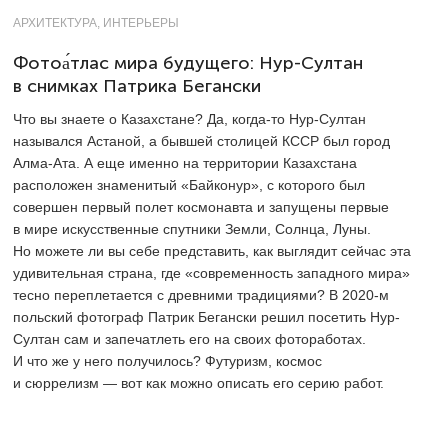
АРХИТЕКТУРА, ИНТЕРЬЕРЫ
Фотоа́тлас мира будущего: Нур-Султан
в снимках Патрика Бегански
Что вы знаете о Казахстане? Да, когда-то Нур-Султан
назывался Астаной, а бывшей столицей КССР был город
Алма-Ата. А еще именно на территории Казахстана
расположен знаменитый «Байконур», с которого был
совершен первый полет космонавта и запущены первые
в мире искусственные спутники Земли, Солнца, Луны.
Но можете ли вы себе представить, как выглядит сейчас эта
удивительная страна, где «современность западного мира»
тесно переплетается с древними традициями? В
2020-м
польский фотограф Патрик Бегански решил посетить Нур-
Султан сам и запечатлеть его на своих фотоработах.
И что же у него получилось? Футуризм, космос
и сюррелизм — вот как можно описать его серию работ.