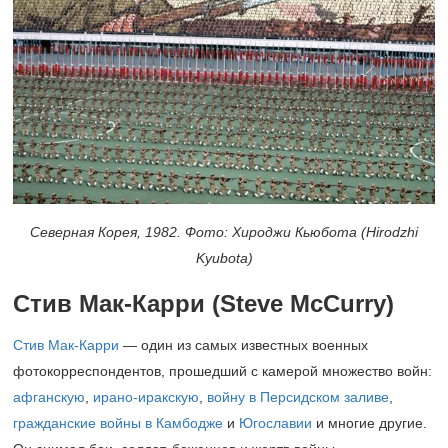
Северная Корея, 1982. Фото: Хироджи Кьюбота (Hirodzhi
Kyubotа)
Стив Мак-Карри (
Steve
McCurry
)
Стив Мак-Карри
— один из самых известных военных
фотокорреспондентов, прошедший с камерой множество войн:
афганскую
,
ирано-иракскую
,
войну в Персидском заливе
,
гражданские войны в Камбодже
и
Югославии
и многие другие.