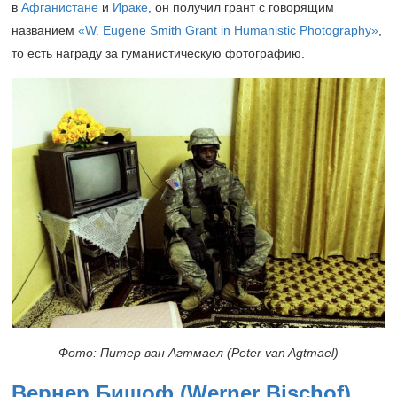
в
Афганистане
и
Ираке
, он получил грант с говорящим
названием
«W. Eugene Smith Grant in Humanistic Photography»
,
то есть награду за гуманистическую фотографию.
Фото: Питер ван Агтмаел (Peter van Agtmael)
Вернер Бишоф
(Werner Bischof)