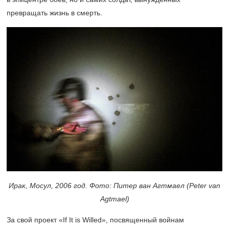
превращать жизнь в смерть.
Ирак, Мосул, 2006 год. Фото: Питер ван Агтмаел (Peter van
Agtmael)
За свой проект «If It is Willed», посвященный войнам