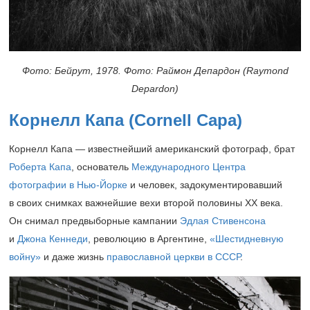
Фото: Бейрут,
1978.
Фото: Раймон Депардон (Raymond
Depardon)
Корнелл Капа (Cornell Capa)
Корнелл Капа — известнейший американский фотограф, брат
Роберта Капа
, основатель
Международного Центра
фотографии в Нью-Йорке
и человек, задокументировавший
в своих снимках важнейшие вехи второй половины XX века.
Он снимал предвыборные кампании
Эдлая Стивенсона
и
Джона Кеннеди
, революцию в Аргентине,
«Шестидневную
войну»
и даже жизнь
православной церкви в СССР
.