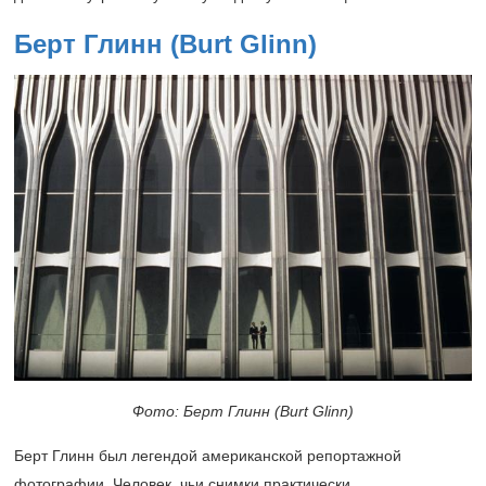
Берт Глинн (Burt Glinn)
Фото: Берт Глинн (Burt Glinn)
Берт Глинн был легендой американской репортажной
фотографии. Человек, чьи снимки практически