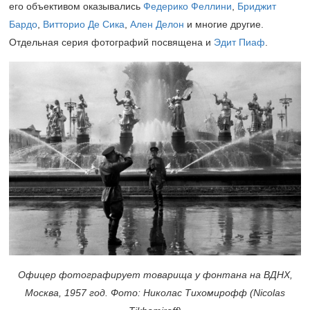
его объективом оказывались
Федерико Феллини
,
Бриджит
Бардо
,
Витторио Де Сика
,
Ален Делон
и многие другие.
Отдельная серия фотографий посвящена и
Эдит Пиаф
.
Офицер фотографирует товарища у фонтана на ВДНХ,
Москва, 1957 год. Фото: Николас Тихомирофф (Nicolas