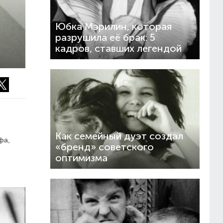
Юбка Мэрилин, которая
разрушила её брак: 5
кадров, ставших легендой
Как семейный дуэт создал
фа,
«бренд» советского
оптимизма