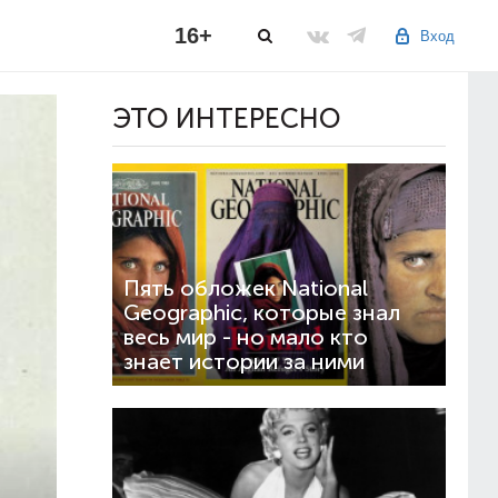
16+
Вход
ЭТО ИНТЕРЕСНО
Пять обложек National
Geographic, которые знал
весь мир - но мало кто
знает истории за ними