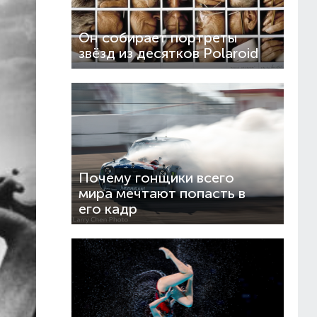
Он собирает портреты
звёзд из десятков Polaroid
Почему гонщики всего
мира мечтают попасть в
его кадр