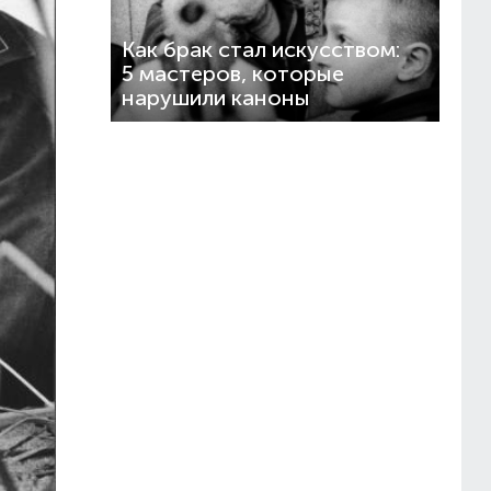
Как брак стал искусством:
5 мастеров, которые
нарушили каноны