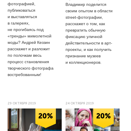
фотографией,
Владимир поделится
публиковаться
своим опытом в области
и выставляться
street-фотографии,
в галереях,
расскажет о том, как
не прогибаясь под
превратить обычную
«тренды» мимолетной
фиксацию уличной
моды? Андрей Кеззин
действительности в арт-
расскажет и разложит
проекты, и как получить
по полочкам весь
признание музеев
процесс становления
и коллекционеров.
творческого фотографа
востребованным!
29 ОКТЯБРЯ 2019
24 ОКТЯБРЯ 2019
20%
20%