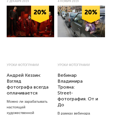
2 ДЕКАБРЯ 2019
4 НОЯБРЯ 2019
20%
20%
УРОКИ ФОТОГРАФИИ
УРОКИ ФОТОГРАФИИ
Андрей Кеззин:
Вебинар
Взгляд
Владимира
фотографа всегда
Трояна:
оплачивается
Street-
фотография. От и
Можно ли зарабатывать
До
настоящей
художественной
В рамках вебинара