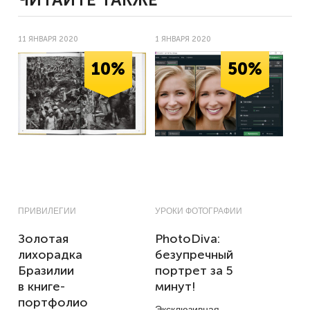
11 ЯНВАРЯ 2020
1 ЯНВАРЯ 2020
10%
50%
ПРИВИЛЕГИИ
УРОКИ ФОТОГРАФИИ
Золотая
PhotoDiva:
лихорадка
безупречный
Бразилии
портрет за 5
в книге-
минут!
портфолио
Эксклюзивная