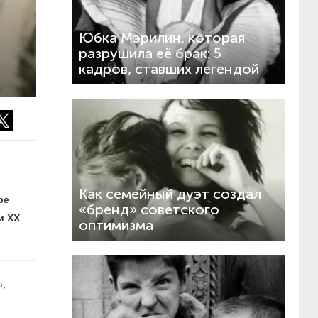
Юбка Мэрилин, которая
разрушила её брак: 5
кадров, ставших легендой
Как семейный дуэт создал
ре
«бренд» советского
и ХХ
оптимизма
а
,