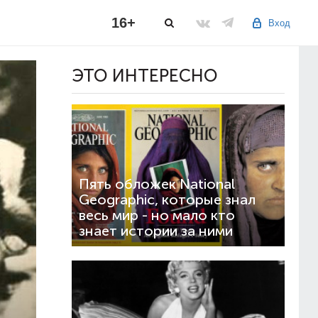
16+
Вход
ЭТО ИНТЕРЕСНО
Пять обложек National
Geographic, которые знал
весь мир - но мало кто
знает истории за ними