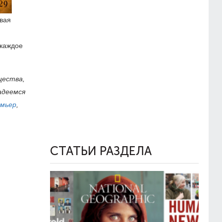
ивая
 каждое
щества,
адеемся
мьер
,
СТАТЬИ РАЗДЕЛА