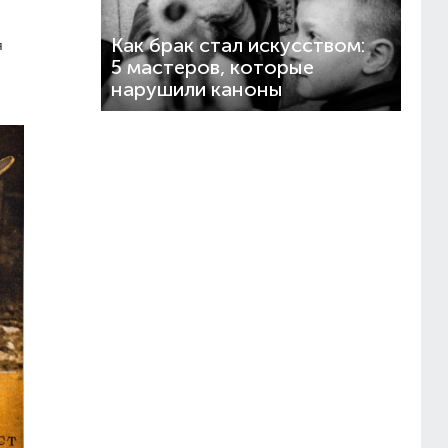
Как брак стал искусством:
я
5 мастеров, которые
нарушили каноны