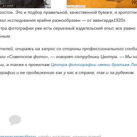
стое. Это и подбор правильной, качественной бумаги, и кропотл
риал исследования крайне разнообразен — от авангарда1920х
ентра фотографии уже есть серьезный издательский опыт, все равно
анным.
ителей, опираясь на запрос со стороны профессионального сооб
ниги «Советское фото», — говорят сотрудники Центра. — Мы н
ии, а также к проектам
Центра фотографии имени братьев Лю
афии и ее продвижению как у нас в стране, так и за рубежом.
арегистрируйтесь
чтобы оставить комментарий