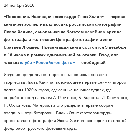
24 ноября 2016
«Покорение. Наследник авангарда Яков Халип» — первая
книга-ретроспектива классика российской фотографии
Якова Халипа, основанная на богатом семейном архиве
фотографа и коллекции Центра фотографии имени
братьев Люмьер. Презентация книги состоится 9 декабря
в 18 часов в рамках одноименной выставки. Вход для
членов
клуба «Российское фото»
— свободный.
Издание представляет первое полное исследование
творчества Якова Халипа, включающее первые снимки второй
половины
1920-х
годов, сделанные на киностудиях, где
он работал под началом А. Родченко, Б. Барнета, Л. Косматого,
Н. Охлопкова. Материал этого раздела впервые собран
воедино и атрибутирован. Блок «Опыт фотоавангарда»
представляет фотографии Якова Халипа, вошедшие в золотой
фонд работ русского фотоавангарда.