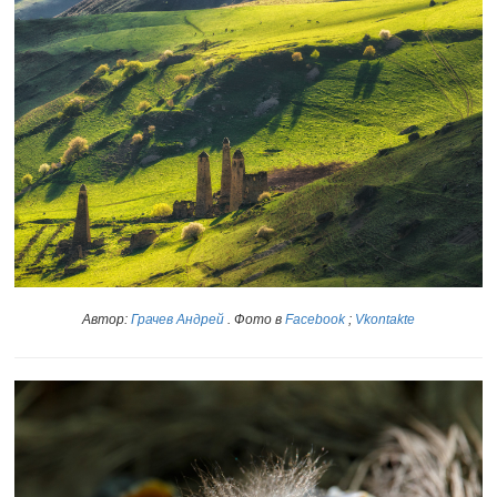
Автор:
Грачев Андрей
. Фото в
Facebook
;
Vkontakte