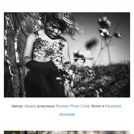
Автор:
Natalia
(участник
Russian Photo Club
)
. Фото в
Facebook
;
Vkontakte