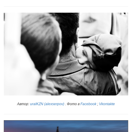
Автор:
uralKZN (alexserpov)
. Фото в
Facebook
;
Vkontakte