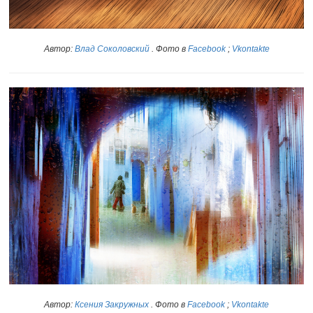
Автор:
Влад Соколовский
. Фото в
Facebook
;
Vkontakte
Автор:
Ксения Закружных
. Фото в
Facebook
;
Vkontakte