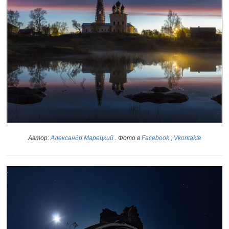
Автор:
Александр Марецкий
. Фото в
Facebook
;
Vkontakte