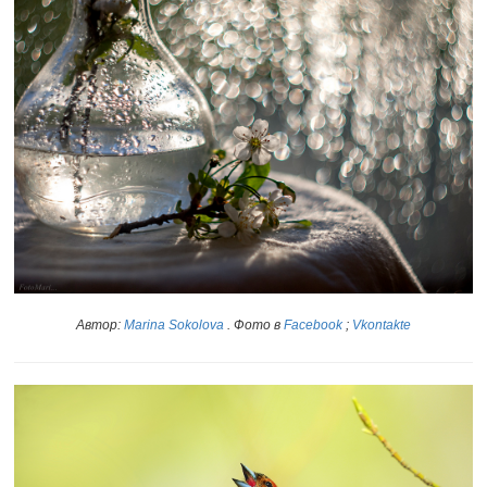
Автор:
Marina Sokolova
. Фото в
Facebook
;
Vkontakte