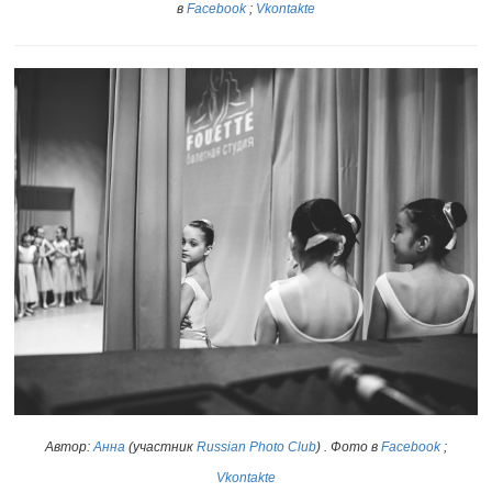
в
Facebook
;
Vkontakte
Автор:
Анна
(участник
Russian Photo Club
)
. Фото в
Facebook
;
Vkontakte