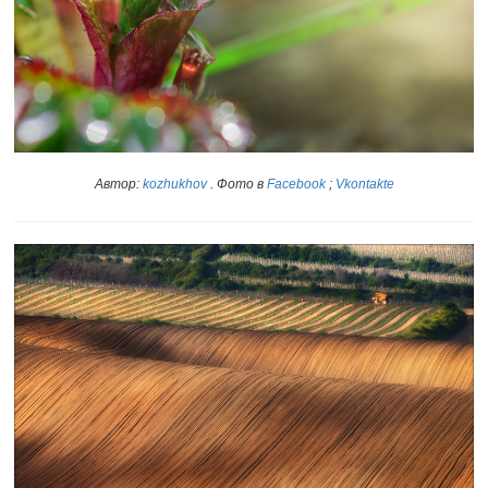
Автор:
kozhukhov
. Фото в
Facebook
;
Vkontakte