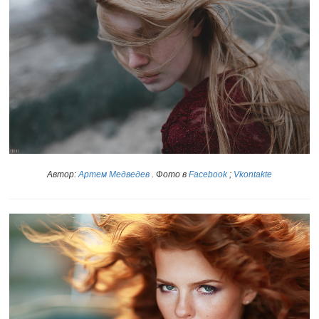
Автор:
Артем Медведев
. Фото в
Facebook
;
Vkontakte