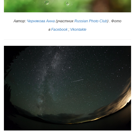
Автор:
Чернякова Анна
(участник
Russian Photo Club
)
. Фото
в
Facebook
;
Vkontakte