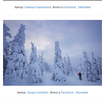
Автор:
Евгений Карепанов
. Фото в
Facebook
;
Vkontakte
Автор:
Sergey Garifullin
. Фото в
Facebook
;
Vkontakte