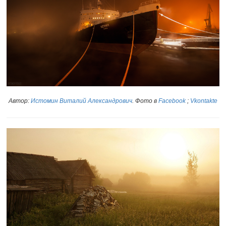
Автор:
Истомин Виталий Александрович
.
Фото в
Facebook
;
Vkontakte