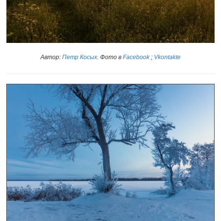
Автор:
Петр Косых
. Фото в
Facebook
;
Vkontakte