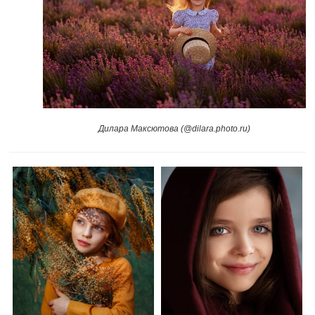
Дилара Максютова (@dilara.photo.ru)