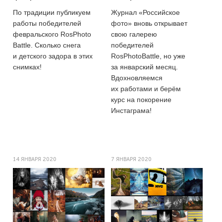
По традиции публикуем
Журнал «Российское
работы победителей
фото» вновь открывает
февральского RosPhoto
свою галерею
Battle. Сколько снега
победителей
и детского задора в этих
RosPhotoBattle, но уже
снимках!
за январский месяц.
Вдохновляемся
их работами и берём
курс на покорение
Инстаграма!
14 ЯНВАРЯ 2020
7 ЯНВАРЯ 2020