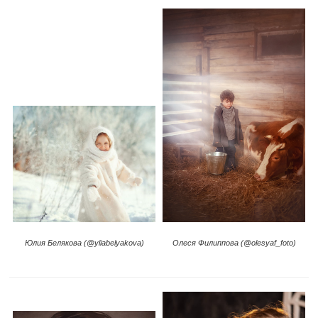
Юлия Белякова (@yliabelyakova)
Олеся Филиппова (@olesyaf_foto)