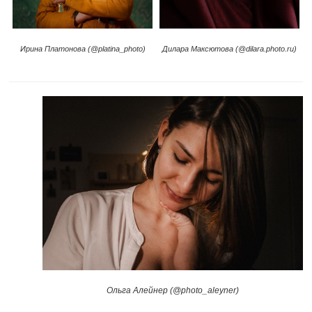
Ирина Платонова (@platina_photo)
Дилара Максютова (@dilara.photo.ru)
Ольга Алейнер (@photo_aleyner)