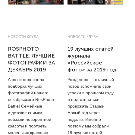
НОВОСТИ КЛУБА
НОВОСТИ КЛУБА
ROSPHOTO
19 лучших статей
BATTLE: ЛУЧШИЕ
журнала
ФОТОГРАФИИ ЗА
«Российское
ДЕКАБРЬ 2019
фото» за 2019 год
А вот и подоспела
Рождество — отличный
подборка лучших
повод вспомнить свои
фотографий нашего
успехи в прошлом году
декабрьского RosPhoto
и подготовиться
Battle! Семейные
провожать Старый
и детские снимки,
Новый год через
пейзажи невероятной
неделю. Именно
красоты и портреты
поэтому мы собрали
маленьких красавиц —
19 лучших статей