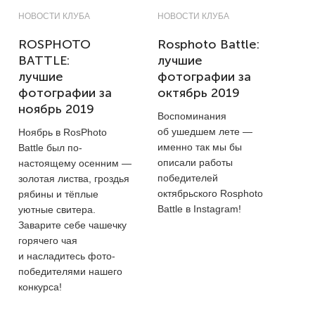
НОВОСТИ КЛУБА
НОВОСТИ КЛУБА
ROSPHOTO
Rosphoto Battle:
BATTLE:
лучшие
лучшие
фотографии за
фотографии за
октябрь 2019
ноябрь 2019
Воспоминания
об ушедшем лете —
Ноябрь в RosPhoto
именно так мы бы
Battle был по-
описали работы
настоящему осенним —
победителей
золотая листва, гроздья
октябрьского Rosphoto
рябины и тёплые
Battle в Instagram!
уютные свитера.
Заварите себе чашечку
горячего чая
и насладитесь фото-
победителями нашего
конкурса!