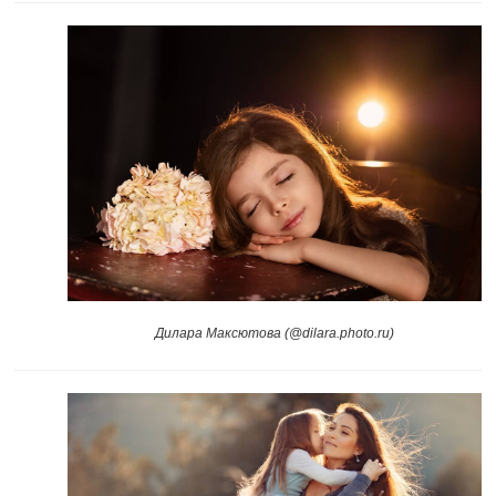
Дилара Максютова (@dilara.photo.ru)