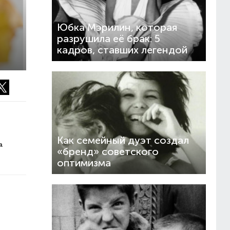
Юбка Мэрилин, которая
разрушила её брак: 5
кадров, ставших легендой
Как семейный дуэт создал
а
«бренд» советского
оптимизма