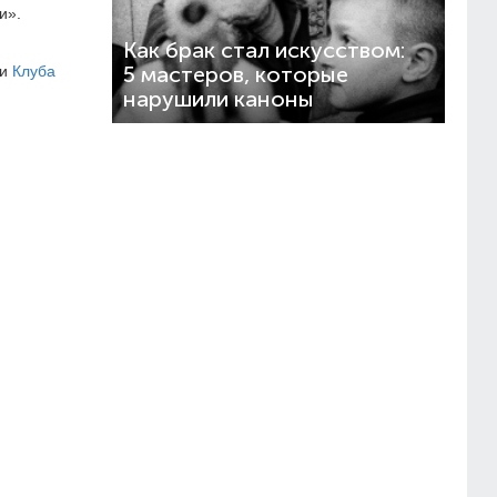
и».
Как брак стал искусством:
ки
Клуба
5 мастеров, которые
нарушили каноны