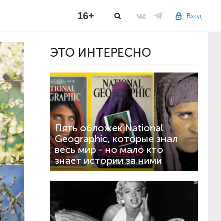
16+
Вход
ЭТО ИНТЕРЕСНО
Пять обложек National
Geographic, которые знал
весь мир - но мало кто
знает истории за ними