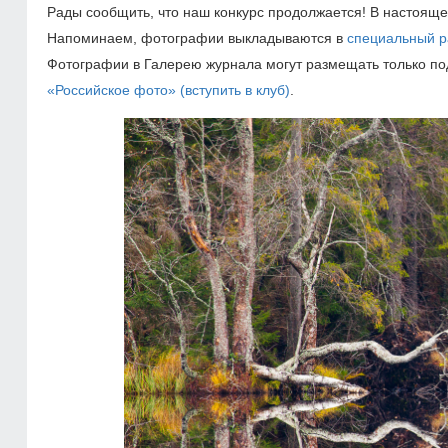
Рады сообщить, что наш конкурс продолжается! В настоящ
Напоминаем, фотографии выкладываются в
специальный р
Фотографии в Галерею журнала могут размещать только п
«Российское фото»
(вступить в клуб)
.