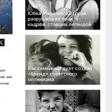
Юбка Мэрилин, которая
разрушила её брак: 5
кадров, ставших легендой
Как семейный дуэт создал
шат
«бренд» советского
ай, как
оптимизма
 этом