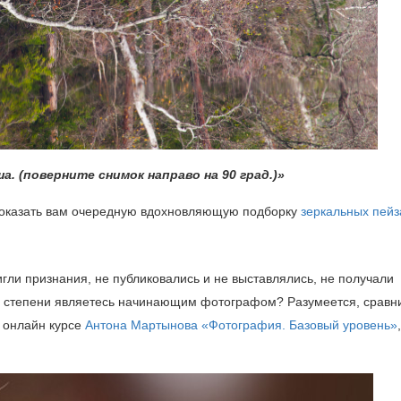
. (поверните снимок направо на 90 град.)»
 показать вам очередную вдохновляющую подборку
зеркальных пей
игли признания, не публиковались и не выставлялись, не получали
-то степени являетесь начинающим фотографом? Разумеется, сравн
а онлайн курсе
Антона Мартынова
«Фотография. Базовый уровень»
,