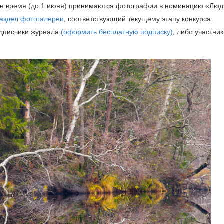
ее время (до 1 июня) принимаются фотографии в номинацию «Люд
аздел фотогалереи
, соответствующий текущему этапу конкурса.
одписчики журнала
(оформить бесплатную подписку)
, либо участни