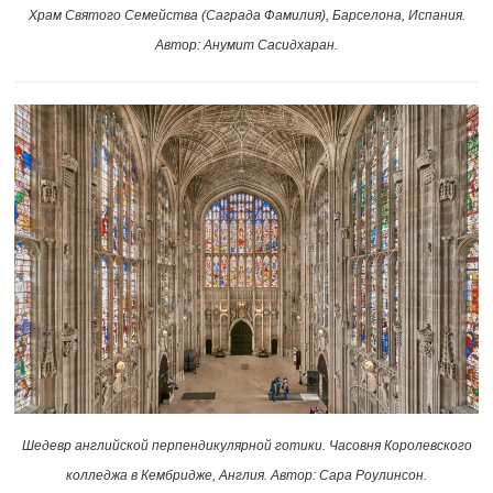
Храм Святого Семейства (Саграда Фамилия), Барселона, Испания.
Автор: Анумит Сасидхаран.
Шедевр английской перпендикулярной готики. Часовня Королевского
колледжа в Кембридже, Англия. Автор: Сара Роулинсон.