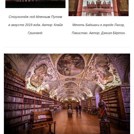
Стоунхендж под Млечным Путем
в августе 2019 года. Автор: Клайв
Мечеть Бадшахи в городе Лахор,
Гринланд.
Пакистан. Автор: Дэниэл Бёртон.