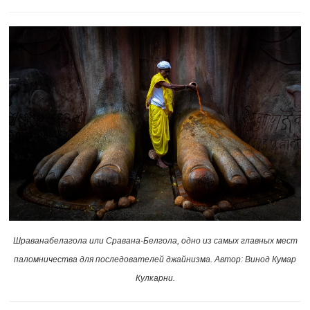
Шраванабелагола или Сравана-Белгола, одно из самых главных мест
паломничества для последователей джайнизма. Автор: Винод Кумар
Кулкарни.