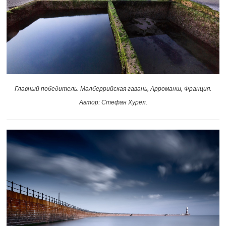
Главный победитель. Малберрийская гавань, Арроманш, Франция.
Автор: Стефан Хурел.