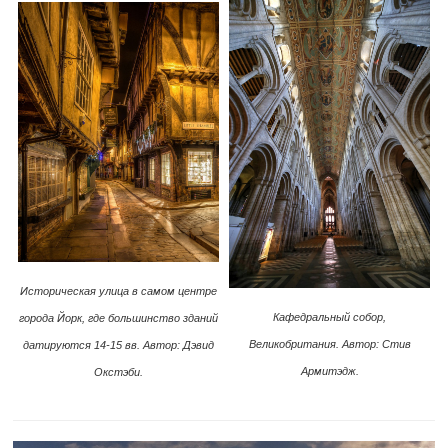
Историческая улица в самом центре
Кафедральный собор,
города Йорк, где большинство зданий
Великобритания. Автор: Стив
датируются
14-15 вв.
Автор: Дэвид
Армитэдж.
Окстэби.