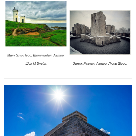
Маяк Эли-Несс, Шотландия. Автор:
Замок Раглан. Автор: Люси Ширс.
Шон М Блейк.