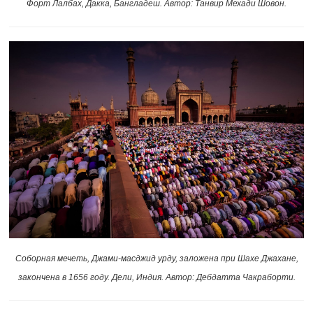
Форт Лалбах, Дакка, Бангладеш. Автор: Танвир Мехади Шовон.
Соборная мечеть, Джами-масджид урду, заложена при Шахе Джахане,
закончена в 1656 году. Дели, Индия. Автор: Дебдатта Чакраборти.