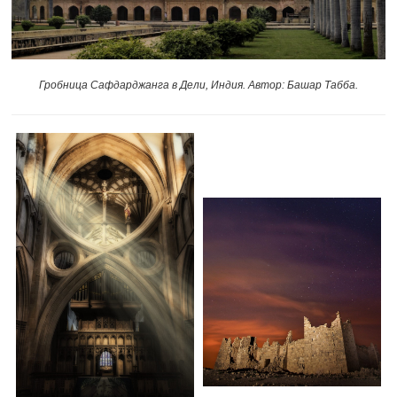
Гробница Сафдарджанга в Дели, Индия. Автор: Башар Табба.