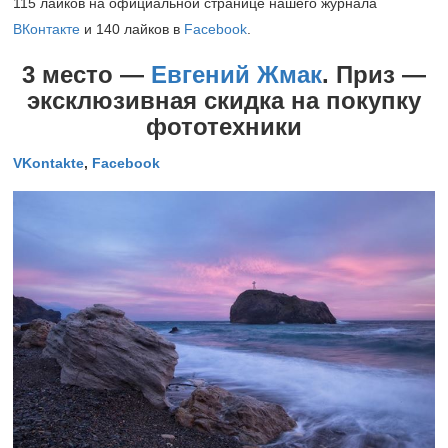
115 лайков на официальной странице нашего журнала
ВКонтакт
е
и 140 лайков в
Facebook
.
3 место —
Евгений Жмак
. Приз —
эксклюзивная скидка на покупку
фототехники
VKontakte
,
Facebook