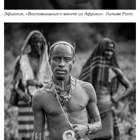
Эфиопия, «Воспоминания о мечте из Африки». Уильям Ропп.