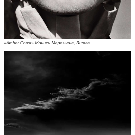
«Amber Coast» Моники Марозьене, Литва.