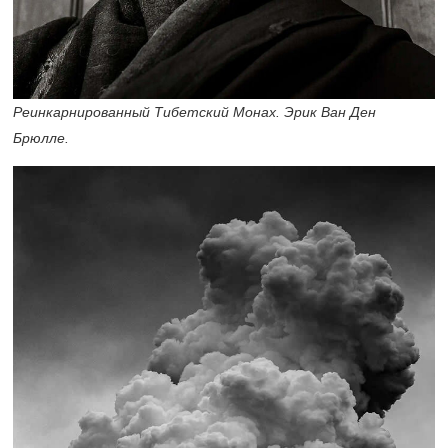
Реинкарнированный Тибетский Монах. Эрик Ван Ден
Брюлле.