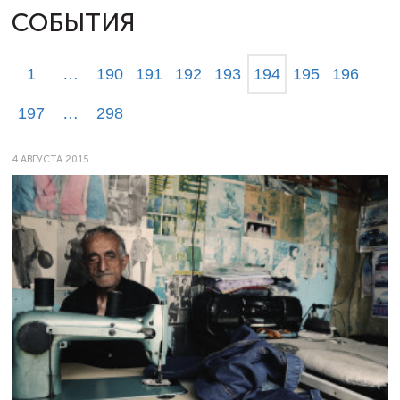
СОБЫТИЯ
1
…
190
191
192
193
194
195
196
197
…
298
4 АВГУСТА 2015