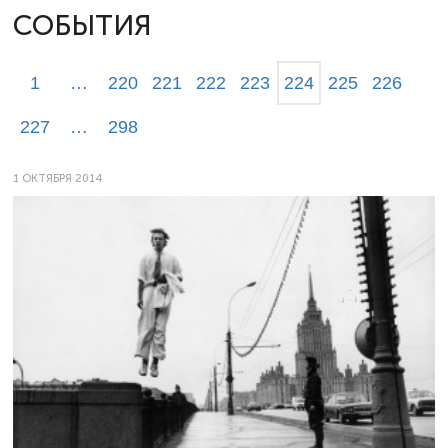
СОБЫТИЯ
1
…
220
221
222
223
224
225
226
227
…
298
1 ОКТЯБРЯ 2014