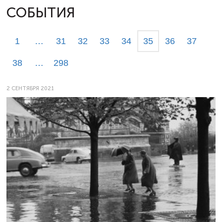
СОБЫТИЯ
1
…
31
32
33
34
35
36
37
38
…
298
2 СЕНТЯБРЯ 2021