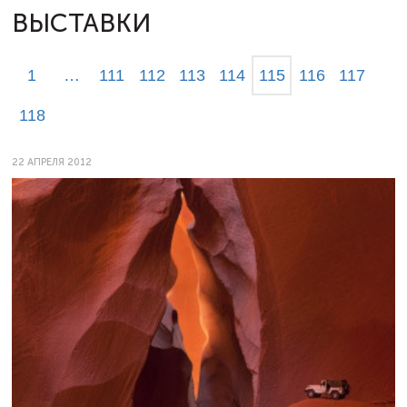
ВЫСТАВКИ
1
…
111
112
113
114
115
116
117
118
22 АПРЕЛЯ 2012