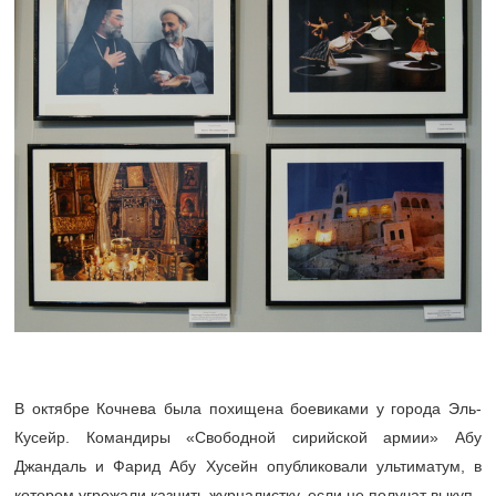
В октябре Кочнева была похищена боевиками у города Эль-
Кусейр. Командиры «Свободной сирийской армии» Абу
Джандаль и Фарид Абу Хусейн опубликовали ультиматум, в
котором угрожали казнить журналистку, если не получат выкуп.