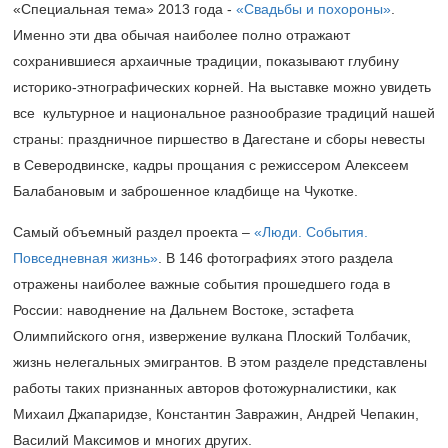
«Специальная тема» 2013 года -
«Свадьбы и похороны»
.
Именно эти два обычая наиболее полно отражают
сохранившиеся архаичные традиции, показывают глубину
историко-этнографических корней. На выставке можно увидеть
все культурное и национальное разнообразие традиций нашей
страны: праздничное пиршество в Дагестане и сборы невесты
в Северодвинске, кадры прощания с режиссером Алексеем
Балабановым и заброшенное кладбище на Чукотке.
Самый объемный раздел проекта –
«Люди. События.
Повседневная жизнь»
. В 146 фотографиях этого раздела
отражены наиболее важные события прошедшего года в
России: наводнение на Дальнем Востоке, эстафета
Олимпийского огня, извержение вулкана Плоский Толбачик,
жизнь нелегальных эмигрантов. В этом разделе представлены
работы таких признанных авторов фотожурналистики, как
Михаил Джапаридзе, Константин Завражин, Андрей Чепакин,
Василий Максимов и многих других.