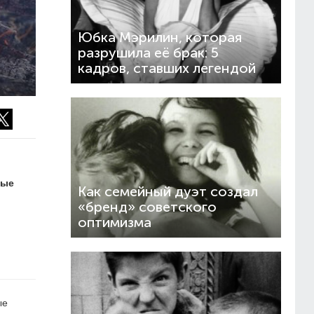
Юбка Мэрилин, которая
разрушила её брак: 5
кадров, ставших легендой
ные
Как семейный дуэт создал
«бренд» советского
оптимизма
ые