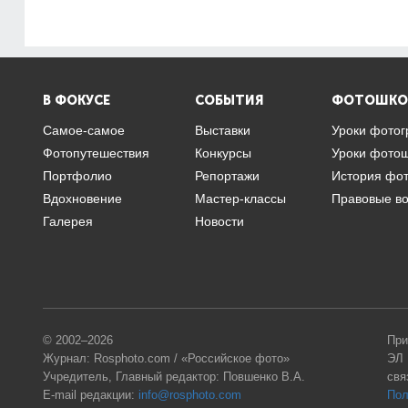
В ФОКУСЕ
СОБЫТИЯ
ФОТОШКО
Самое-самое
Выставки
Уроки фото
Фотопутешествия
Конкурсы
Уроки фото
Портфолио
Репортажи
История фо
Вдохновение
Мастер-классы
Правовые в
Галерея
Новости
© 2002–2026
При
Журнал: Rosphoto.com / «Российское фото»
ЭЛ 
Учредитель, Главный редактор: Повшенко В.А.
свя
E-mail редакции:
info@rosphoto.com
Пол