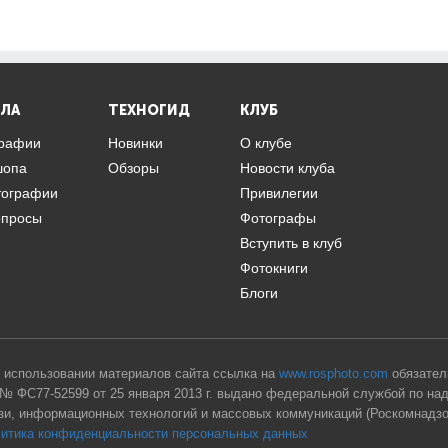
ЛА
ТЕХНОГИД
КЛУБ
графии
Новинки
О клубе
шопа
Обзоры
Новости клуба
тографии
Привилегии
опросы
Фотографы
Вступить в клуб
Фотокниги
Блоги
 использовании материалов сайта ссылка на
www.rosphoto.com
обязател
№ ФС77-52599 от 25 января 2013 г. выдано федеральной службой по на
зи, информационных технологий и массовых коммуникаций (Роскомнадзо
итика конфиденциальности персональных данных