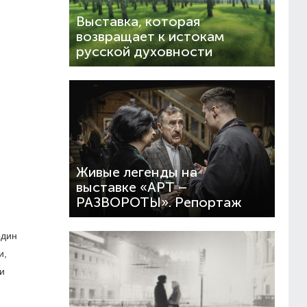
Выставка, которая
возвращает к истокам
русской духовности
Живые легенды на
выставке «АРТ –
РАЗВОРОТЫ». Репортаж
один
и,
и