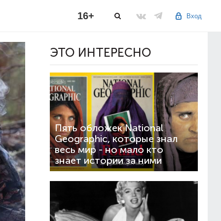
16+
Вход
ЭТО ИНТЕРЕСНО
Пять обложек National
Geographic, которые знал
весь мир - но мало кто
знает истории за ними