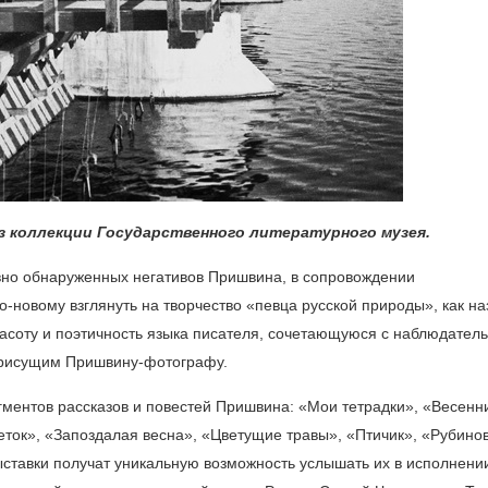
Из коллекции Государственного литературного музея.
вно обнаруженных негативов Пришвина, в сопровождении
-новому взглянуть на творчество «певца русской природы», как н
расоту и поэтичность языка писателя, сочетающуюся с наблюдател
 присущим Пришвину-фотографу.
гментов рассказов и повестей Пришвина: «Мои тетрадки», «Весенн
еток», «Запоздалая весна», «Цветущие травы», «Птичик», «Рубино
выставки получат уникальную возможность услышать их в исполнени