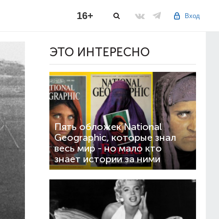
16+
Вход
ЭТО ИНТЕРЕСНО
Пять обложек National
Geographic, которые знал
весь мир - но мало кто
знает истории за ними