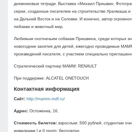
дневниковые тетради. Выставка «Михаил Пришвин. Фотогр
серии, созданные писателем на строительстве Уралмаша и
на Дальний Восток и на Соловки. И конечно, автор огромно
пейзажи и животный мир.
Любимым охотничьим собакам Пришвина, среди которых зн
новогодние занятия для детей, ежегодно проводимые МАММ
произведений писателя, с участием специально приглашенн
Стратегический партнер МАММ: RENAULT
При поддержке: ALCATEL ONETOUCH
Контактная информация
Сайт:
http://mamm-mdf.ru/
Адрес:
Остоженка, 16.
Стоимость билетов:
взрослым: 500 рублей, студентам оч
инвалидам I и II групп: бесплатно.