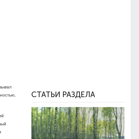
азывал
СТАТЬИ РАЗДЕЛА
ьностью,
ий
вый
и