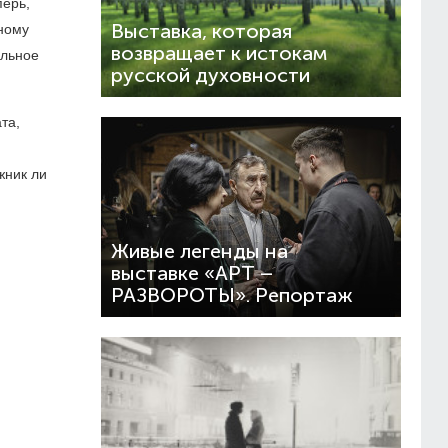
перь,
Выставка, которая
ному
возвращает к истокам
альное
русской духовности
та,
жник ли
Живые легенды на
выставке «АРТ –
РАЗВОРОТЫ». Репортаж