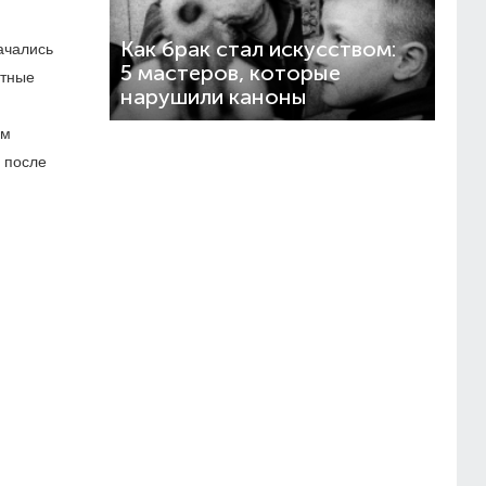
Как брак стал искусством:
ачались
5 мастеров, которые
етные
нарушили каноны
им
, после