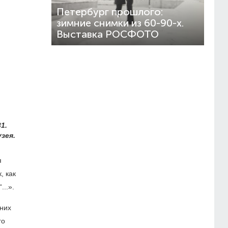
Петербург прошлого:
зимние снимки из 60-90-х.
Выставка РОСФОТО
1.
зея.
я
, как
...».
дних
го