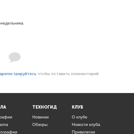
онедельника.
арегистрируйтесь
чтобы оставить комментарий
ЛА
ТЕХНОГИД
КЛУБ
графии
Новинки
О клубе
шопа
Обзоры
Новости клуба
тографии
Привилегии