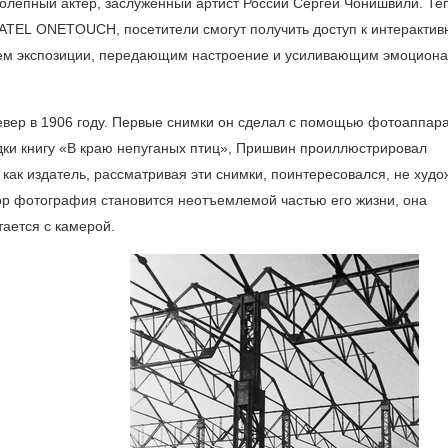
колепный актер, заслуженный артист России Сергей Чонишвили. Те
ATEL ONETOUCH, посетители смогут получить доступ к интерактив
ем экспозиции, передающим настроение и усиливающим эмоцион
вер в 1906 году. Первые снимки он сделал с помощью фотоаппара
дки книгу «В краю непуганых птиц», Пришвин проиллюстрировал
ак издатель, рассматривая эти снимки, поинтересовался, не худо
пор фотография становится неотъемлемой частью его жизни, она
тается с камерой.