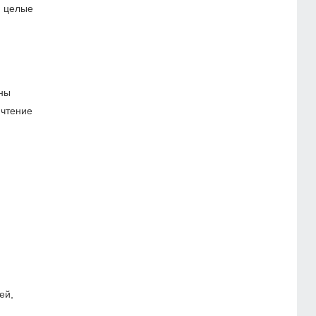
и целые
ены
 чтение
ей,