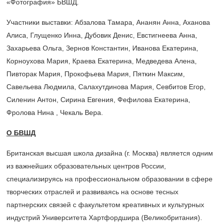
«Фотография» БВШД.
Участники выставки: Абзалова Тамара, Ананян Анна, Аханова
Алиса, Глущенко Инна, Дубовик Денис, Евстигнеева Анна,
Захарьева Ольга, Зернов Константин, Иванова Екатерина,
Корноухова Мария, Краева Екатерина, Медведева Алена,
Пивторак Мария, Прокофьева Мария, Пяткин Максим,
Савельева Людмила, Салахутдинова Мария, Севбитов Егор,
Силенин Антон, Сирина Евгения, Фефилова Екатерина,
Фролова Нина , Чекаль Вера.
О БВШД
Британская высшая школа дизайна (г. Москва) является одним
из важнейших образовательных центров России,
специализируясь на профессиональном образовании в сфере
творческих отраслей и развиваясь на основе тесных
партнерских связей с факультетом креативных и культурных
индустрий Университета Хартфордшира (Великобритания).