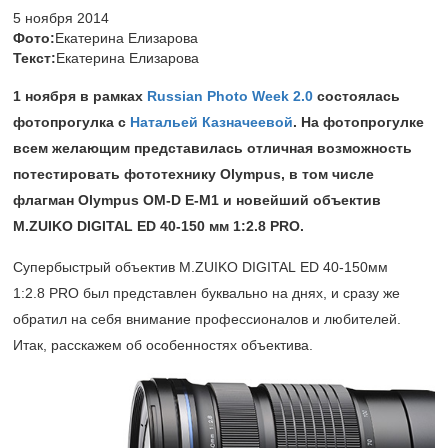
5 ноября 2014
Фото:
Екатерина Елизарова
Текст:
Екатерина Елизарова
1 ноября в рамках
Russian
Photo
Week
2.0
состоялась
фотопрогулка с
Натальей Казначеевой
. На фотопрогулке
всем желающим представилась отличная возможность
потестировать фототехнику
Olympus
, в том числе
флагман
Olympus
OM
-
D
E
-
M
1 и новейший объектив
M.ZUIKO DIGITAL ED
40-150 мм
1:2.8 PRO.
Супербыстрый объектив M.ZUIKO DIGITAL ED 40-150мм
1:2.8 PRO был представлен буквально на днях, и сразу же
обратил на себя внимание профессионалов и любителей.
Итак, расскажем об особенностях объектива.