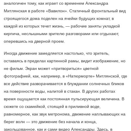
аналогичен тому, как играет со временем Александра
Митлянская в работе «Вавилон». Статичный фронтальный вид
строящегося дома поделен на ячейки будущих комнат, в
каждой из которых течет жизнь, — рабочие заняты укладкой
кирпича, неслышными зрителю разговорами или отдыхают,
оперевшись на дверной проем.
Иногда движение замедляется настолько, что зритель,
оставаясь в пределах картинной рамы, видит изображение, но
не фильм. Экран может «притвориться» цветной
фотографией, как, например, в «Натюрморте» Митлянской, где
все действие разворачивается в блуждании солнечных бликов
на поверхности воды, налитой в стакан. В других работах
время ощущается как постоянная пульсирующая величина. В
сюжете со скамейкой, стоящей в приливной воде,
равномерное, как звук метронома, движение наплывающих на
берег волн — это движение без начала и конца,
закольцованное, как и сами видео Александры. Здесь, в