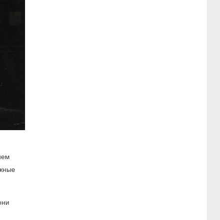
ием
ожные
они