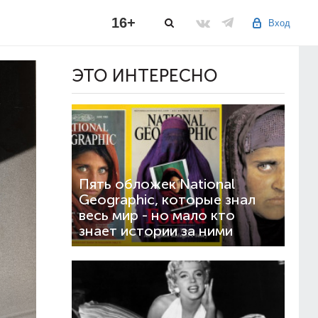
16+
Вход
ЭТО ИНТЕРЕСНО
Пять обложек National
Geographic, которые знал
весь мир - но мало кто
знает истории за ними