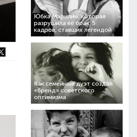
Юбка Мэрилин, которая
разрушила её брак: 5
кадров, ставших легендой
Как семейный дуэт создал
.
«бренд» советского
оптимизма