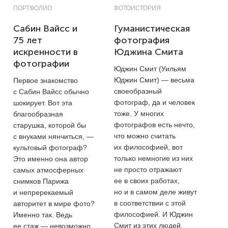
ПОРТФОЛИО
ФОТОИСТОРИЯ
Сабин Вайсс и
Гуманистическая
75 лет
фотография
искренности в
Юджина Смита
фотографии
Юджин Смит (Уильям
Юджин Смит) — весьма
Первое знакомство
своеобразный
с Сабин Вайсс обычно
фотограф, да и человек
шокирует. Вот эта
тоже. У многих
благообразная
фотографов есть нечто,
старушка, которой бы
что можно считать
с внуками нянчиться, —
их философией, вот
культовый фотограф?
только немногие из них
Это именно она автор
не просто отражают
самых атмосферных
ее в своих работах,
снимков Парижа
но и в самом деле живут
и непререкаемый
в соответствии с этой
авторитет в мире фото?
философией. И Юджин
Именно так. Ведь
Смит из этих людей.
ее стаж — невозможно