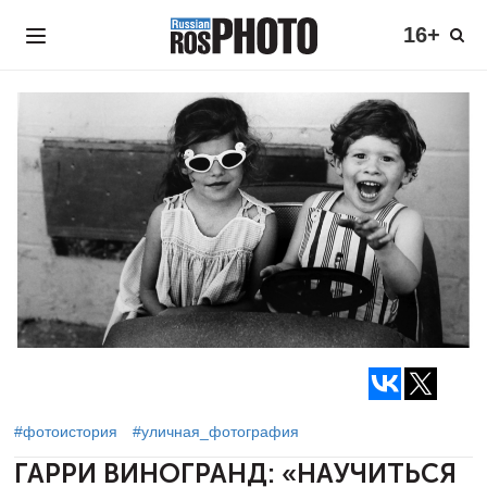
16+
#фотоистория
#уличная_фотография
ГАРРИ ВИНОГРАНД:
«НАУЧИТЬСЯ