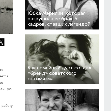
Юбка Мэрилин, которая
разрушила её брак: 5
кадров, ставших легендой
Как семейный дуэт создал
ча
«бренд» советского
яется
оптимизма
ое
пнейшую
 работу