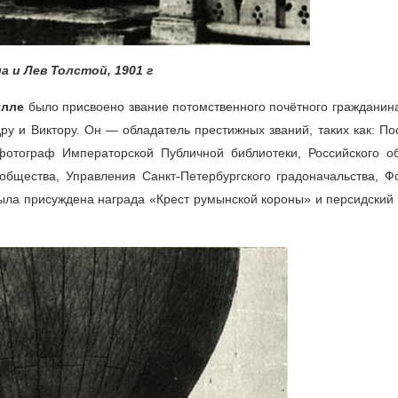
а и Лев Толстой, 1901 г
улле
было присвоено звание потомственного почётного гражданина
ру и Виктору. Он — обладатель престижных званий, таких как: П
отограф Императорской Публичной библиотеки, Российского о
 общества, Управления Санкт-Петербургского градоначальства, Ф
была присуждена награда «Крест румынской короны» и персидский