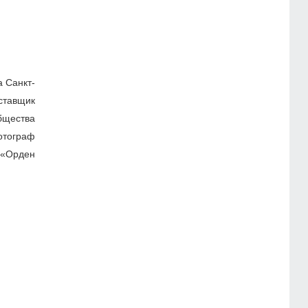
 Санкт-
оставщик
бщества
отограф
 «Орден