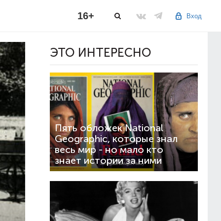
16+
Вход
ЭТО ИНТЕРЕСНО
Пять обложек National
Geographic, которые знал
весь мир - но мало кто
знает истории за ними