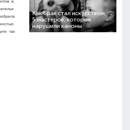
нтом и,
ателье.
Как брак стал искусством:
иобрела
5 мастеров, которые
ностью.
нарушили каноны
ите так