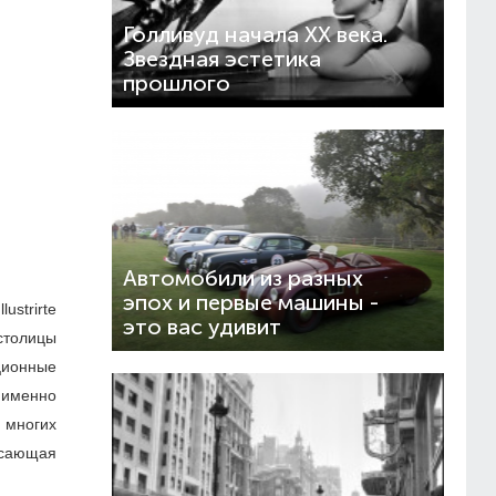
Голливуд начала XX века.
Звездная эстетика
прошлого
Автомобили из разных
эпох и первые машины -
ustrirte
это вас удивит
столицы
ционные
 именно
 многих
рясающая