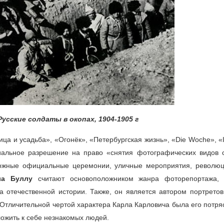
 Русские солдаты в окопах,
1904-1905 г
а и усадьба», «Огонёк», «Петербургская жизнь», «Die Woche», «Ill
фициальное разрешение на право «снятия фотографических видов 
зможные официальные церемонии, уличные мероприятия, револю
ла Буллу
считают основоположником жанра фоторепортажа,
а отечественной истории. Также, он является автором портретов
в. Отличительной чертой характера Карла Карловича была его пот
ложить к себе незнакомых людей.