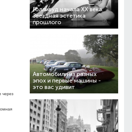
Голливуд начала XX века.
Звездная эстетика
прошлого
Автомобили из разных
эпох и первые машины -
это вас удивит
е через
ромная