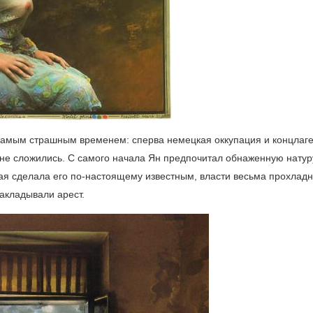
самым страшным временем: сперва немецкая оккупация и концлаге
не сложились. С самого начала Ян предпочитал обнаженную натуру
рая сделала его по-настоящему известным, власти весьма прохлад
акладывали арест.