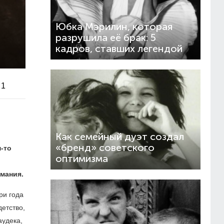
Юбка Мэрилин, которая
разрушила её брак: 5
кадров, ставших легендой
1
Как семейный дуэт создал
«бренд» советского
-то
оптимизма
имания.
ри года
етство,
аудека,