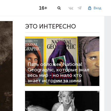
16+
Вход
ЭТО ИНТЕРЕСНО
Пять обложек National
Geographic, которые знал
весь мир - но мало кто
знает истории за ними