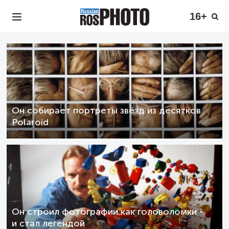
16+
Он собирает портреты звёзд из десятков
Polaroid
Он строил фотографии как головоломки -
и стал легендой