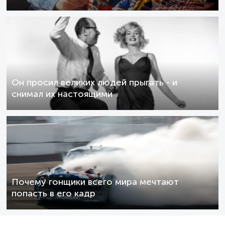
Он просил великих людей прыгать - и
снимал их настоящими
Почему гонщики всего мира мечтают
попасть в его кадр