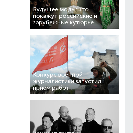
Будущее моды: что
покажут российские и
зарубежные кутюрье
Конкурс военной
журналистики запустил
прием работ