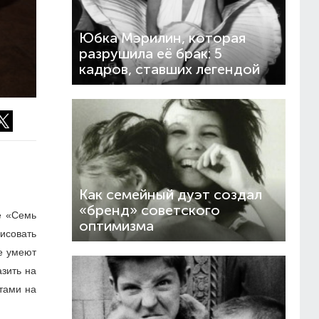
Юбка Мэрилин, которая
разрушила её брак: 5
кадров, ставших легендой
Как семейный дуэт создал
«бренд» советского
е «Семь
оптимизма
исовать
е умеют
азить на
отами на