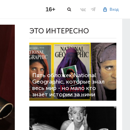
16+
Вход
ЭТО ИНТЕРЕСНО
Пять обложек National
Geographic, которые знал
весь мир - но мало кто
знает истории за ними