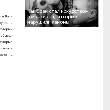
Как брак стал искусством:
5 мастеров, которые
ты Кати
нарушили каноны
куплена
который
 побывал
 которые
ольше!»
акже на