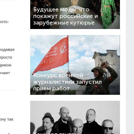
Будущее моды: что
покажут российские и
ото-
зарубежные кутюрье
родавая
просто
юдимое
ючает
Конкурс военной
журналистики запустил
прием работ
ону так