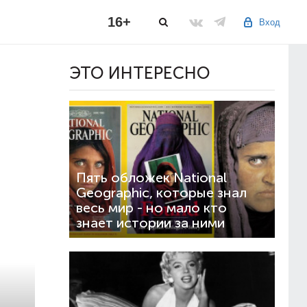
16+
Вход
ЭТО ИНТЕРЕСНО
Пять обложек National
Geographic, которые знал
весь мир - но мало кто
знает истории за ними