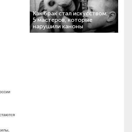
Как брак стал искусством:
5 мастеров, которые
нарушили каноны
оссии
остаются
силы,