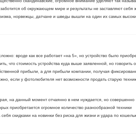
щественно скандинавские, огромное внимание уделяют так назыв
заботится об окружающем мире и результаты не заставляют себя ж
ризма, норвежцы, датчане и шведы вышли на один их самых высок
ложно: вроде как все работает «на 5», но устройство было приобр
ть, что стоимость устройства куда выше заявленной, но говорить 
собственной прибыли, а для прибыли компании, получая фиксирова
ажно, если у фотолюбителя нет возможности продать старую техни
орая, на данный момент отчаянно в нем нуждается, но совершенно
торых приобретается огромное количество разнообразной техники
 себя скидками на новинки без риска для жизни и удара по кошельк