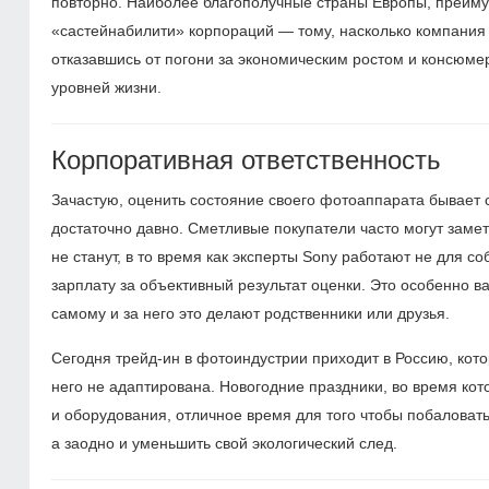
повторно. Наиболее благополучные страны Европы, преиму
«састейнабилити» корпораций — тому, насколько компания 
отказавшись от погони за экономическим ростом и консюме
уровней жизни.
Корпоративная ответственность
Зачастую, оценить состояние своего фотоаппарата бывает с
достаточно давно. Сметливые покупатели часто могут замети
не станут, в то время как эксперты Sony работают не для 
зарплату за объективный результат оценки. Это особенно в
самому и за него это делают родственники или друзья.
Сегодня трейд-ин в фотоиндустрии приходит в Россию, кот
него не адаптирована. Новогодние праздники, во время ко
и оборудования, отличное время для того чтобы побаловать
а заодно и уменьшить свой экологический след.