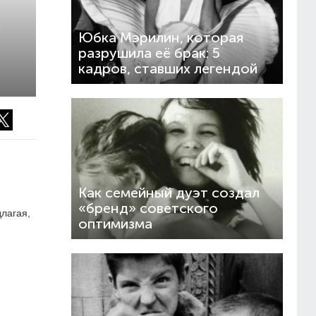
Y
Юбка Мэрилин, которая
разрушила её брак: 5
кадров, ставших легендой
Как семейный дуэт создал
«бренд» советского
лагая,
оптимизма