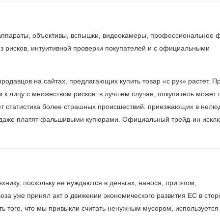
ппараты, объективы, вспышки, видеокамеры, профессиональное ф
з рисков, интуитивной проверки покупателей и с официальными
родавцов на сайтах, предлагающих купить товар «с рук» растет. П
к лицу с множеством рисков: в лучшем случае, покупатель может 
стет статистика более страшных происшествий: приезжающих в нел
и даже платят фальшивыми купюрами. Официальный трейд-ин искл
нику, поскольку не нуждаются в деньгах, нанося, при этом,
а уже принял акт о движении экономического развития ЕС в стор
ть того, что мы привыкли считать ненужным мусором, используется