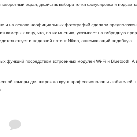
 поворотный экран, джойстик выбора точки фокусировки и подсветк
ьше и на основе неофициальных фотографий сделали предположен
ия камеры к лицу, что, по их мнению, указывает на гибридную при
видетельствует и недавний патент Nikon, описывающий подобную
х функций посредством встроенных модулей Wi-Fi и Bluetooth. А 
ресной камеры для широкого круга профессионалов и любителей, т
ж.