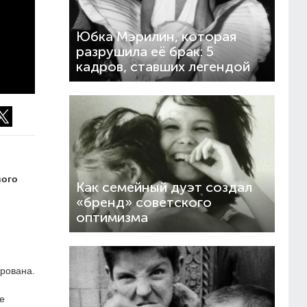
Юбка Мэрилин, которая
разрушила её брак: 5
кадров, ставших легендой
вого
Как семейный дуэт создал
«бренд» советского
оптимизма
ю
ирована.
е