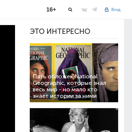
16+
Вход
ЭТО ИНТЕРЕСНО
Пять обложек National
Geographic, которые знал
весь мир - но мало кто
знает истории за ними