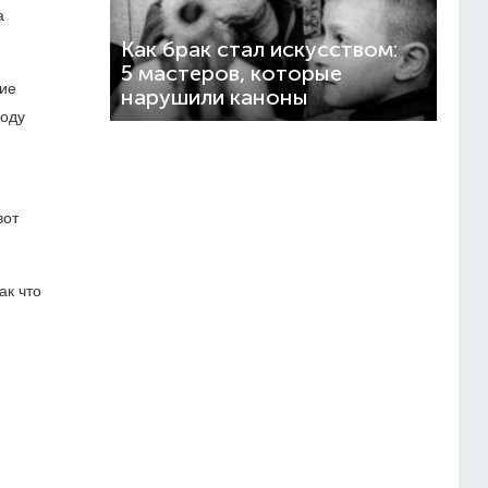
а
Как брак стал искусством:
5 мастеров, которые
ие
нарушили каноны
роду
вот
ак что