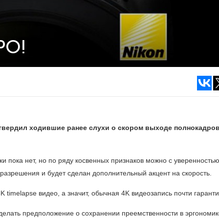
РО!
твердил ходившие ранее слухи о скором выходе полнокадро
и пока нет, но по ряду косвенных признаков можно с уверенность
о разрешения и будет сделан дополнительный акцент на скорость.
 timelapse видео, а значит, обычная 4K видеозапись почти гарант
делать предположение о сохранении преемственности в эргономик