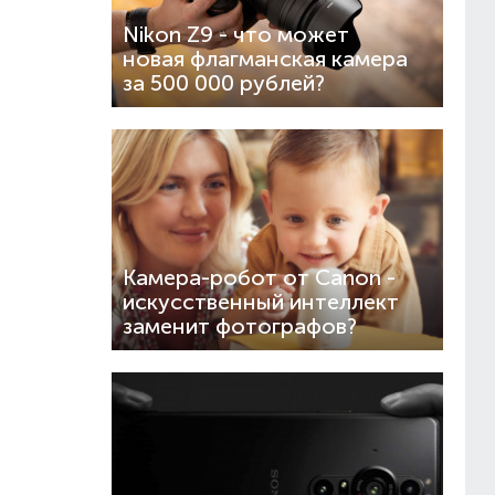
Nikon Z9 - что может
новая флагманская камера
за 500 000 рублей?
Камера-робот от Canon -
искусственный интеллект
заменит фотографов?