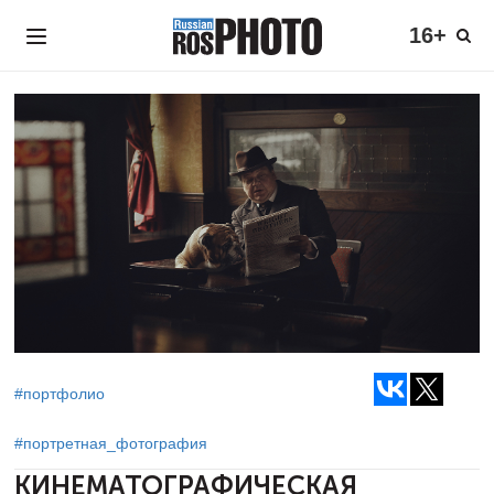
16+
#портфолио
#портретная_фотография
КИНЕМАТОГРАФИЧЕСКАЯ