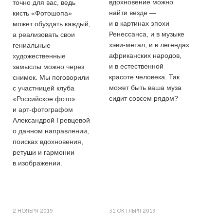
вдохновение можно
точно для вас, ведь
найти везде —
кисть «Фотошопа»
и в картинах эпохи
может обуздать каждый,
Ренессанса, и в музыке
а реализовать свои
хэви-метал, и в легендах
гениальные
африканских народов,
художественные
и в естественной
замыслы можно через
красоте человека. Так
снимок. Мы поговорили
может быть ваша муза
с участницей клуба
сидит совсем рядом?
«Российское фото»
и арт-фотографом
Александрой Гревцевой
о данном направлении,
поисках вдохновения,
ретуши и гармонии
в изображении.
2 НОЯБРЯ 2019
31 ОКТЯБРЯ 2019