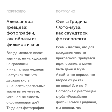
ПОРТФОЛИО
ПОРТФОЛИО
Александра
Ольга Гридина:
Гревцева:
Фото-муза,
фотографии,
как саундтрек
как образы из
фотопроекта
фильмов и книг
Всем известно, что для
созидания чего-то
Всегда мечтали писать
прекрасного, требуется
картины, но «с художкой
вдохновение, а может
не сраслось»
быть даже и муза.
и «на пальцы медведь
А найти что первое, что
наступил» так, что
второе ох уж как
держать кисть
не легко! Или нет?
и наносить правильные
Поговорив с участницей
мазки вы не умеете,
клуба «Российское
чего нельзя сказать
фото» Ольгой Гридиной,
о фотоаппаратуре?
мы поняли, что
Тогда арт-фотография