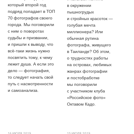
который второй год
в окружении
подряд попадает в ТОП
пышногрудых
70 фотографов своего
и стройных красоток —
города. Мы поговорили
голубая мечта
с ним о поворотах
миллионера? Или
судьбы и призвании,
обычная рутина
и пришли к выводу, что
фотографа, живущего
всё-таки жизнь нужно
в Таиланде? Об этом,
посвятить тому, к чему
о трудностях работы
лежит душа. А если это
на островах, любимых
дело — фотография,
жанрах фотографии
то следует начать свой
и постобработке
путь с насмотренности
мы поговорили
и самоанализа.
с участником клуба
«Российское фото»
Октавом Кадо.
16 ИЮЛЯ 2019
15 ИЮЛЯ 2019