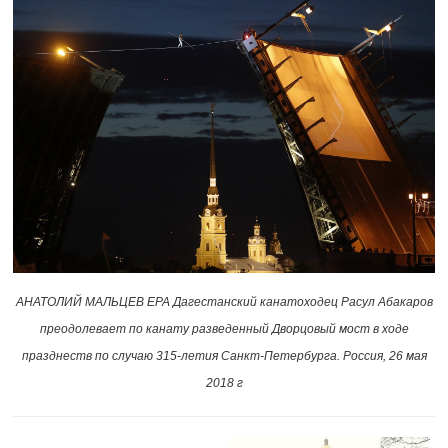
АНАТОЛИЙ МАЛЬЦЕВ EPA Дагестанский канатоходец Расул Абакаров
преодолевает по канату разведенный Дворцовый мост в ходе
празднеств по случаю
315-летия
Санкт-Петербурга. Россия, 26 мая
2018 г