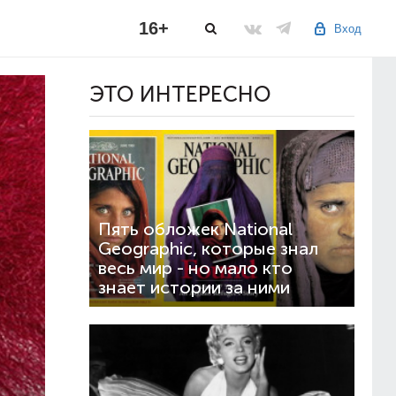
16+
Вход
ЭТО ИНТЕРЕСНО
Пять обложек National
Geographic, которые знал
весь мир - но мало кто
знает истории за ними