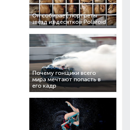
Он собирает портреты
звёзд из десятков Polaroid
Почему гонщики всего
мира мечтают попасть в
его кадр