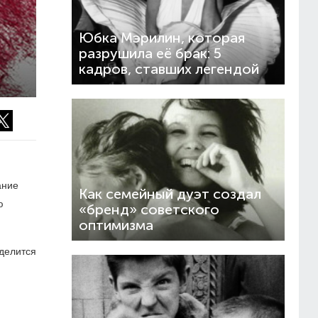
Юбка Мэрилин, которая
разрушила её брак: 5
кадров, ставших легендой
ание
Как семейный дуэт создал
ю
«бренд» советского
оптимизма
делится