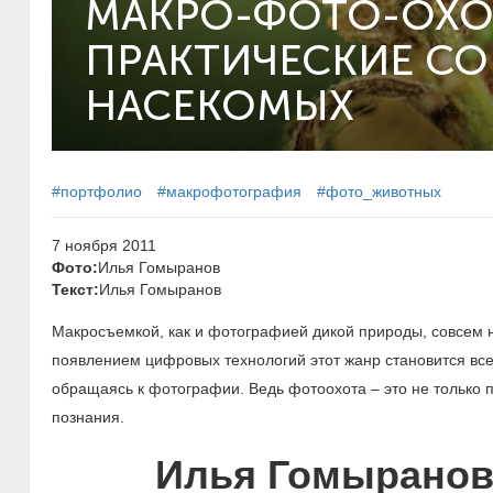
МАКРО-ФОТО-ОХО
ПРАКТИЧЕСКИЕ СО
НАСЕКОМЫХ
#портфолио
#макрофотография
#фото_животных
7 ноября 2011
Фото:
Илья Гомыранов
Текст:
Илья Гомыранов
Макросъемкой, как и фотографией дикой природы, совсем 
появлением цифровых технологий этот жанр становится вс
обращаясь к фотографии. Ведь фотоохота – это не только 
познания.
Илья Гомыранов 