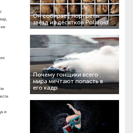
с
Он собирает портреты
мир,
звёзд из десятков Polaroid
 ее
них
Почему гонщики всего
мира мечтают попасть в
его кадр
ли
ести
да и