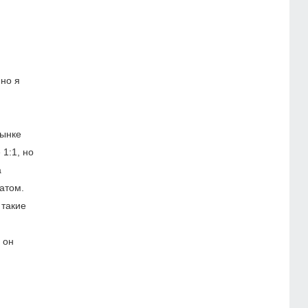
но я
рынке
1:1, но
а
атом.
 такие
 он