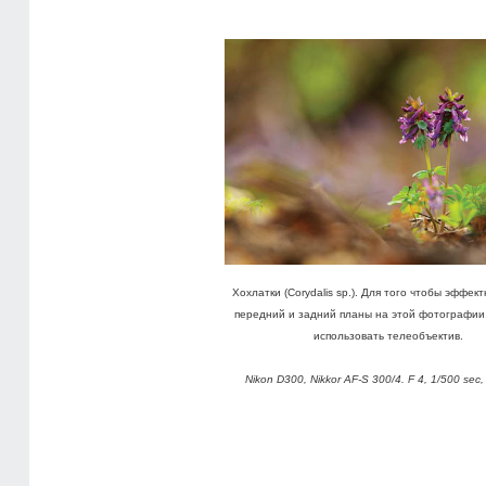
Хохлатки (Corydalis sp.). Для того чтобы эффек
передний и задний планы на этой фотографии
использовать телеобъектив.
Nikon D300, Nikkor AF-S 300/4. F 4, 1/500 sec,