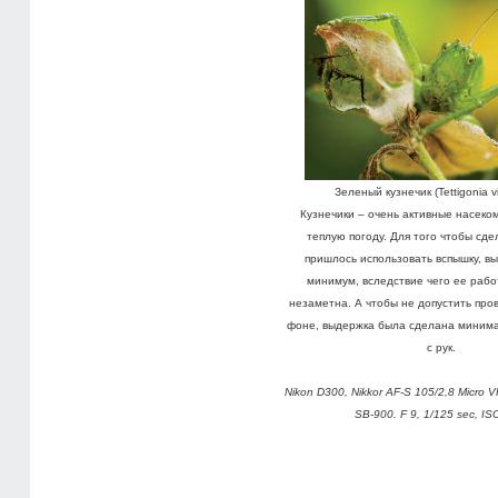
Зеленый кузнечик (Tettigonia vir
Кузнечики – очень активные насеко
теплую погоду. Для того чтобы сдел
пришлось использовать вспышку, в
минимум, вследствие чего ее рабо
незаметна. А чтобы не допустить про
фоне, выдержка была сделана минима
с рук.
Nikon D300, Nikkor AF-S 105/2,8 Micro V
SB-900. F 9, 1/125 sec, IS