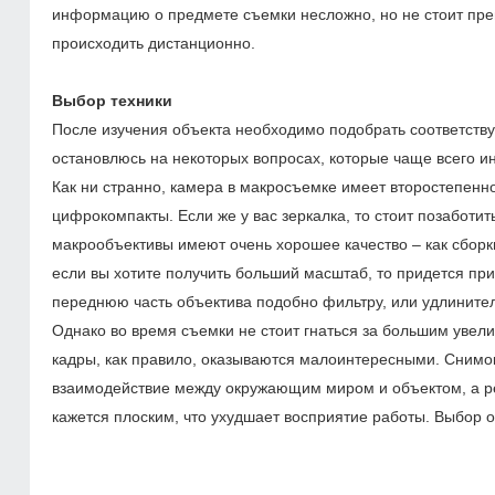
информацию о предмете съемки несложно, но не стоит пр
происходить дистанционно.
Выбор техники
После изучения объекта необходимо подобрать соответству
остановлюсь на некоторых вопросах, которые чаще всего и
Как ни странно, камера в макросъемке имеет второстепен
цифрокомпакты. Если же у вас зеркалка, то стоит позаботи
макрообъективы имеют очень хорошее качество – как сборки,
если вы хотите получить больший масштаб, то придется пр
переднюю часть объектива подобно фильтру, или удлинит
Однако во время съемки не стоит гнаться за большим увел
кадры, как правило, оказываются малоинтересными. Снимок
взаимодействие между окружающим миром и объектом, а рез
кажется плоским, что ухудшает восприятие работы. Выбор о