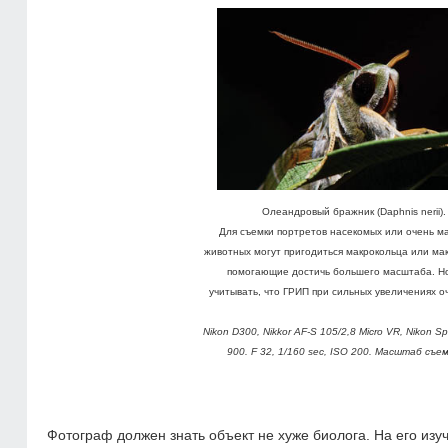
Олеандровый бражник (Daphnis nerii).
Для съемки портретов насекомых или очень м
животных могут пригодиться макрокольца или ма
помогающие достичь большего масштаба. Но
учитывать, что ГРИП при сильных увеличениях о
Nikon D300, Nikkor AF-S 105/2,8 Micro VR, Nikon Sp
900. F 32, 1/160 sec, ISO 200. Масштаб съем
Фотограф должен знать объект не хуже биолога. На его изу