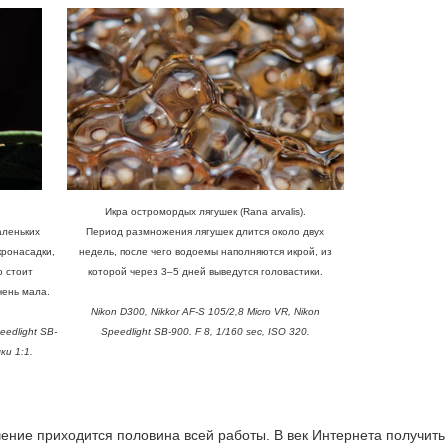
Икра остромордых лягушек (Rana arvalis).
аленьких
Период размножения лягушек длится около двух
кронасадки,
недель, после чего водоемы наполняются икрой, из
 стоит
которой через 3–5 дней выведутся головастики.
чень мала.
Nikon D300, Nikkor AF-S 105/2,8 Micro VR, Nikon
eedlight SB-
Speedlight SB-900. F 8, 1/160 sec, ISO 320.
ки 1:1.
чение приходится половина всей работы. В век Интернета получить