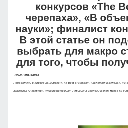
конкурсов «The Be
черепаха», «В объе
науки»; финалист ко
В этой статье он по
выбрать для макро с
для того, чтобы пол
Илья Гомыранов
Победитель и призер конкурсов «The Best of Russia», «Золотая черепаха», «
выставок «Ассорти», «Макрофотомир» и других; в Зоологическом музее МГУ п