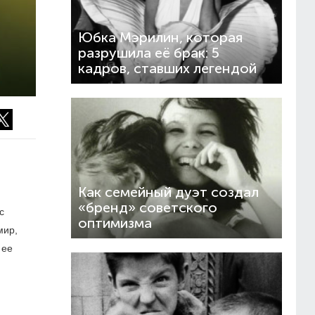
Юбка Мэрилин, которая
разрушила её брак: 5
кадров, ставших легендой
Как семейный дуэт создал
«бренд» советского
с
оптимизма
мир,
 ее