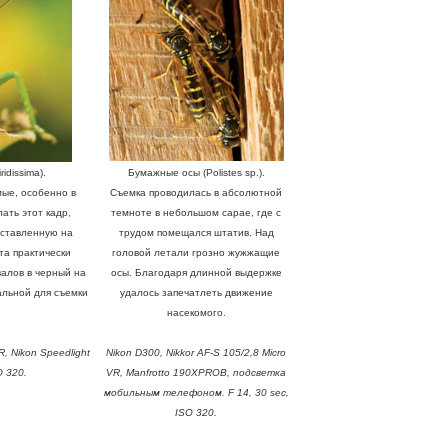
idissima).
Бумажные осы (Polistes sp.).
мые, особенно в
Съемка проводилась в абсолютной
ать этот кадр,
темноте в небольшом сарае, где с
ыставленную на
трудом помещался штатив. Над
та практически
головой летали грозно жужжащие
валов в черный на
осы. Благодаря длинной выдержке
льной для съемки
удалось запечатлеть движение
насекомого.
R, Nikon Speedlight
Nikon D300, Nikkor AF-S 105/2,8 Micro
O 320.
VR, Manfrotto 190XPROB, подсветка
мобильным телефоном. F 14, 30 sec,
ISO 320.