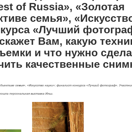
st of Russia», «Золотая
ктиве семья», «Искусств
нкурса «Лучший фотогра
дскажет Вам, какую техни
ъемки и что нужно сдела
учить качественные сним
В объективе семья», «Искусство науки»; финалист конкурса «Лучший фотограф». Участни
рошла персональная выставка Ильи.