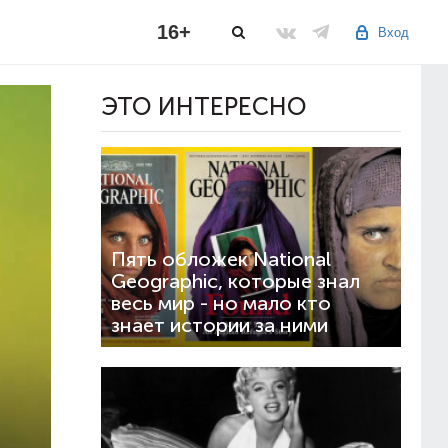
16+
Вход
ЭТО ИНТЕРЕСНО
Пять обложек National
Geographic, которые знал
весь мир - но мало кто
знает истории за ними