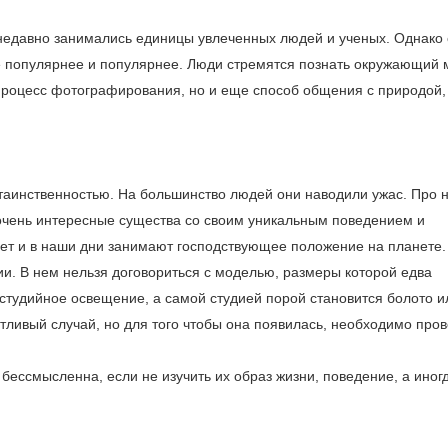
недавно занимались единицы увлеченных людей и ученых. Однако 
е популярнее и популярнее. Люди стремятся познать окружающий 
процесс фотографирования, но и еще способ общения с природой,
таинственностью. На большинство людей они наводили ужас. Про 
очень ­интересные существа со своим уникальным поведением и
ет и в наши дни занимают господствующее положение на планете.
и. В нем нельзя договориться с моделью, размеры которой едва
 студийное освещение, а самой студией порой становится болото и
тливый случай, но для того чтобы она появилась, необходимо пров
бессмысленна, если не изучить их образ жизни, поведение, а иног