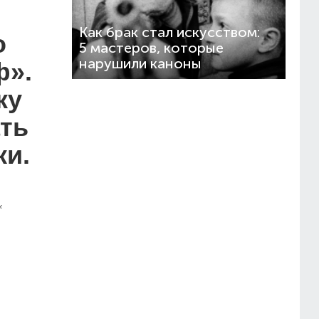
Как брак стал искусством:
о
5 мастеров, которые
нарушили каноны
ф».
ку
ть
ки.
к