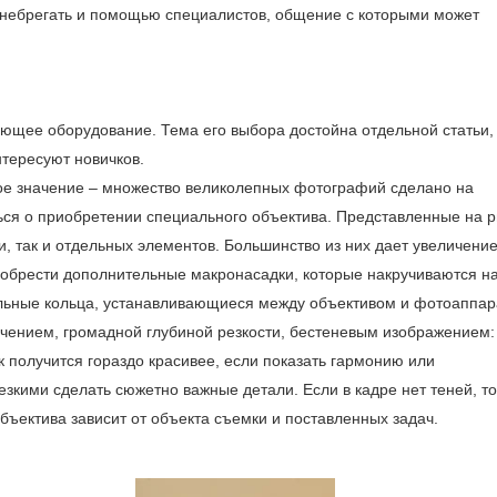
енебрегать и помощью специалистов, общение с которыми может
ющее оборудование. Тема его выбора достойна отдельной статьи, 
нтересуют новичков.
ное значение – множество великолепных фотографий сделано на
ться о приобретении специального объектива. Представленные на 
 так и ­отдельных элементов. Большинство из них дает увеличение 
иобрести дополнительные макронасадки, которые накручиваются н
ельные кольца, устанавливающиеся между объективом и фотоаппар
ичением, громадной глубиной резкости, бестеневым изображением:
 получится гораздо красивее, если показать гармонию или
кими сделать сюжетно важные детали. Если в кадре нет теней, то
бъектива зависит от объекта съемки и поставленных задач.