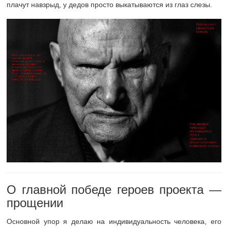
плачут навзрыд, у дедов просто выкатываются из глаз слезы.
О главной победе героев проекта —
прощении
Основной упор я делаю на индивидуальность человека, его